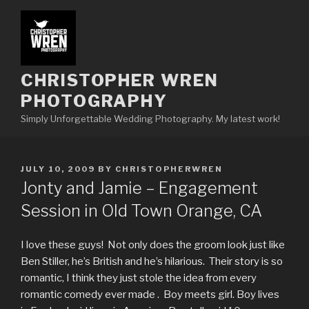
Skip
to
content
CHRISTOPHER WREN
PHOTOGRAPHY
Simply Unforgettable Wedding Photography. My latest work!
POSTED
JULY 10, 2009
BY
CHRISTOPHERWREN
ON
Jonty and Jamie – Engagement
Session in Old Town Orange, CA
I love these guys! Not only does the groom look just like
Ben Stiller, he’s British and he’s hilarious. Their story is so
romantic, I think they just stole the idea from every
romantic comedy ever made . Boy meets girl. Boy lives