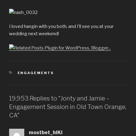
I loved hangin with you both, and I’ll see you at your
wedding next weekend!
CATEGORIES
ENGAGEMENTS
19,953 Replies to “Jonty and Jamie –
Engagement Session in Old Town Orange,
CA”
mostbet_hlKi