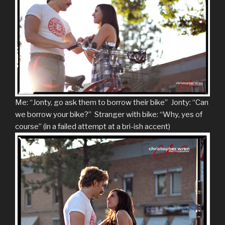
Me: “Jonty, go ask them to borrow their bike” Jonty: “Can
we borrow your bike?” Stranger with bike: “Why, yes of
course” (in a failed attempt at a bri-ish accent)